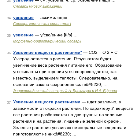
усвоение
— см. усвоить; я; ср. Усвое/ние пищи …
33
Словарь многих выражений
усвоение
— ассимиляция …
34
Cловарь химических синонимов I
усвоение
— у/сво/ени/е [й/э] …
35
Морфемно-орфографический словарь
Усвоение веществ растениями*
— СО2 = Ο 2 + С.
36
Углерод остается в растении. Результатом будет
увеличение веса растения питание его. Образование
углекислоты при горении угля сопровождается, как
известно, выделением теплоты. Следовательно, на
основании закона сохранения сил в&#8230; …
Энциклопедический словарь Ф.А. Брокгауза и И.А. Ефрона
Усвоение веществ растениями
— идет различно, в
37
зависимости от окраски растений. По характеру У. веществ
все растения разбиваются на две группы: на зеленые
растения и на растения, лишенные зеленой окраски.
Зеленые растения усваивают минеральные вещества и
приготовляют из них&#8230; …