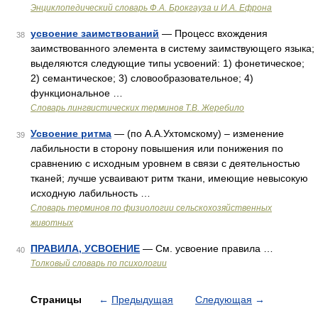
Энциклопедический словарь Ф.А. Брокгауза и И.А. Ефрона
усвоение заимствований
— Процесс вхождения
38
заимствованного элемента в систему заимствующего языка;
выделяются следующие типы усвоений: 1) фонетическое;
2) семантическое; 3) словообразовательное; 4)
функциональное …
Словарь лингвистических терминов Т.В. Жеребило
Усвоение ритма
— (по А.А.Ухтомскому) – изменение
39
лабильности в сторону повышения или понижения по
сравнению с исходным уровнем в связи с деятельностью
тканей; лучше усваивают ритм ткани, имеющие невысокую
исходную лабильность …
Словарь терминов по физиологии сельскохозяйственных
животных
ПРАВИЛА, УСВОЕНИЕ
— См. усвоение правила …
40
Толковый словарь по психологии
Страницы
←
Предыдущая
Следующая
→